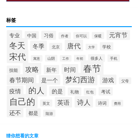
标签
元宵节
专业
习俗
中国
你可以
保暖
作者
冬天
唐代
冬季
学校
北京
大学
宋代
很多人
手机
山阴
年初
寓意
工作
春节
攻略
时间
新年
技能
梦幻西游
春节期间
游戏
是一个
父母
的人
疫情
的是
考试
礼物
红包
自己的
诗人
英语
诗词
英文
费用
还不
都是
陆游
猜你想看的文章