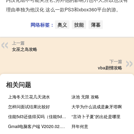
理由单独为他汉化 这么一款PS3和xbox360平台的游。
网络标签：
奥义
技能
薄暮
上一篇
女巫之岛攻略
下一篇
vba剧情攻略
相关问题
上海冬天兰花几天浇水
泳池 无限 攻略
怎样问面试结果比较好
大学为什么说成是象牙塔啊
佳能5d3还值得买吗（佳能5d3）
“言诗卜子夏”的出处是哪里
Gmail电脑客户端 V2020.02.02.294309273 官方PC版（Gmail电脑客户端 V2020.02.02.294309273 官方PC版功能简介）
拜年何意