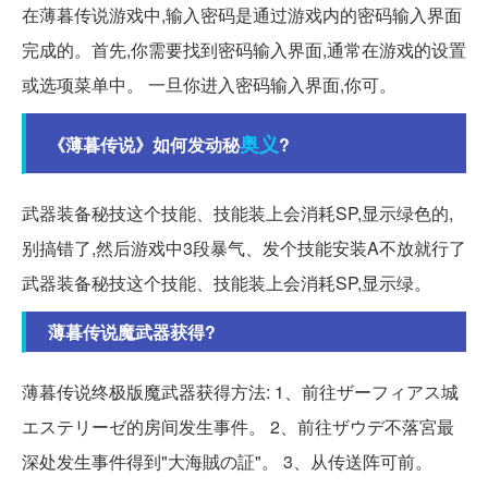
在薄暮传说游戏中,输入密码是通过游戏内的密码输入界面
完成的。首先,你需要找到密码输入界面,通常在游戏的设置
或选项菜单中。 一旦你进入密码输入界面,你可。
奥义
《薄暮传说》如何发动秘
?
武器装备秘技这个技能、技能装上会消耗SP,显示绿色的,
别搞错了,然后游戏中3段暴气、发个技能安装A不放就行了
武器装备秘技这个技能、技能装上会消耗SP,显示绿。
薄暮传说魔武器获得?
薄暮传说终极版魔武器获得方法: 1、前往ザーフィアス城
エステリーゼ的房间发生事件。 2、前往ザウデ不落宮最
深处发生事件得到"大海賊の証"。 3、从传送阵可前。