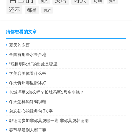
诗词
英文
费用
还不
都是
陆游
猜你想看的文章
夏天的东西
全国有那些水果产地
“怨目明秋水”的出处是哪里
学美容美体看什么书
冬天忻州哪里滑冰好
长城冯军5怎么样？长城冯军5号多少钱？
冬天怎样钩针编织鞋
勿忘初心的经典句子8字
郭德纲参加非你莫属哪一期 非你莫属郭德纲
春节早晨别人都干嘛