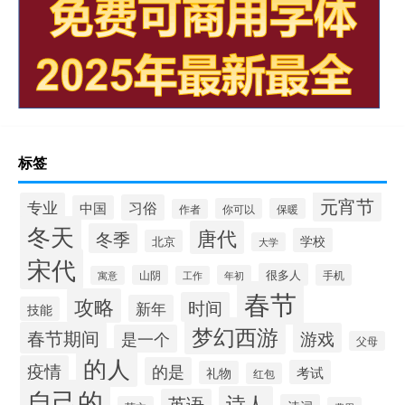
标签
元宵节
专业
习俗
中国
你可以
保暖
作者
冬天
唐代
冬季
学校
北京
大学
宋代
很多人
手机
山阴
年初
寓意
工作
春节
攻略
时间
新年
技能
梦幻西游
春节期间
游戏
是一个
父母
的人
疫情
的是
考试
礼物
红包
自己的
诗人
英语