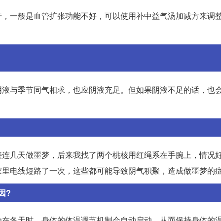
汗，一般是血管扩张功能不好，可以使用补中益气汤加减方来调
阴液与季节同气相求，也应阴液充足。但如果阴液不足的话，也
接连几天做噩梦，后来我找了两个桃核用红绳系在手腕上，情况
家里电线短路了一次，这些都可能导致阴气积聚，造成做噩梦的
因?
为在冬天时，身体的体温调节机制会自动启动，从而保持身体的