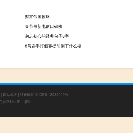
财富帝国攻略
春节最新电影口碑榜
勿忘初心的经典句子8字
8号选手打假赛提前倒下什么梗
章
|
网站地图
|
疑难解答
蜀ICP备12032009号
，我们会及时纠正，谢谢