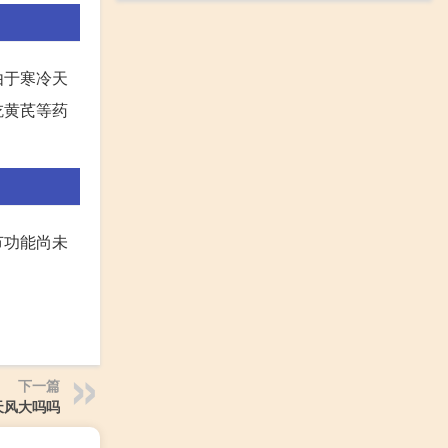
由于寒冷天
吃黄芪等药
节功能尚未
下一篇
天风大吗吗