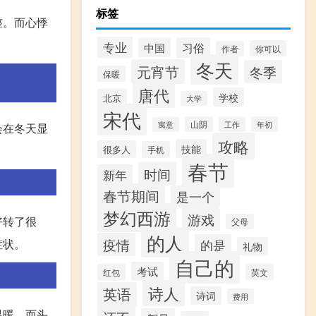
标签
整。而心悸
专业
习俗
中国
你可以
作者
冬天
元宵节
冬季
保暖
唐代
学校
北京
大学
宋代
山阴
年初
寓意
工作
会在冬天显
攻略
技能
很多人
手机
春节
时间
新年
春节期间
是一个
梦幻西游
游戏
好转了很
父母
的人
疫情
症状。
的是
礼物
自己的
考试
红包
英文
诗人
英语
诗词
费用
温暖。而头