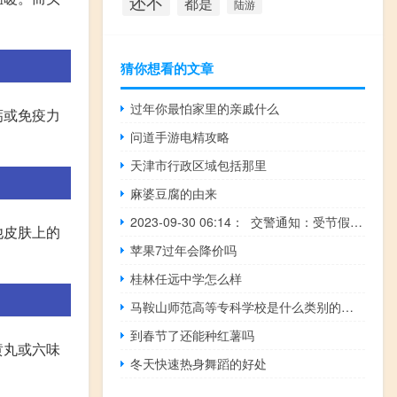
还不
都是
陆游
猜你想看的文章
过年你最怕家里的亲戚什么
钙或免疫力
问道手游电精攻略
天津市行政区域包括那里
麻婆豆腐的由来
2023-09-30 06:14： 交警通知：受节假日车流量大影响，G11鹤大高速公路大连收费站限制黄牌货车驶入高速公路，其他车辆均可以正常通行。 ​​​
他皮肤上的
苹果7过年会降价吗
桂林任远中学怎么样
马鞍山师范高等专科学校是什么类别的学校
到春节了还能种红薯吗
黄丸或六味
冬天快速热身舞蹈的好处