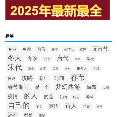
标签
元宵节
专业
习俗
中国
你可以
保暖
作者
冬天
唐代
冬季
学校
北京
大学
宋代
很多人
手机
山阴
年初
寓意
工作
春节
攻略
时间
新年
技能
梦幻西游
春节期间
游戏
是一个
父母
的人
疫情
的是
考试
礼物
红包
自己的
诗人
英语
诗词
英文
费用
还不
都是
陆游