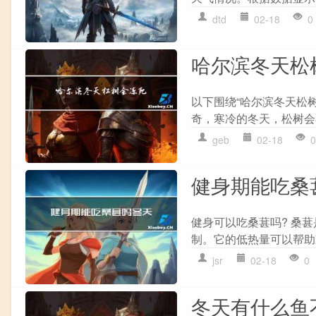
dtd
02-18
0
哈尔滨冬天松
以下围绕“哈尔滨冬天松
奇，寒冷的冬天，松树会
geb
02-18
0
健身期能吃桑
健身可以吃桑葚吗? 桑
制。它的低热量可以帮助
jsr
02-18
0
冬天有什么鱼