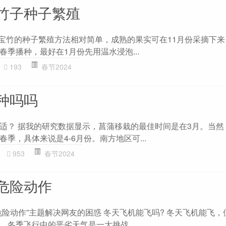
竹子种子繁殖
元宝竹的种子繁殖方法相对简单，成熟的果实可在11月份采摘下
季播种，最好在1月份先用温水浸泡...
193
春节2024
种吗吗
适？ 据我的研究数据显示，菖蒲移栽的最佳时间是在3月。当然
季，具体来说是4-6月份。南方地区可...
953
春节2024
危险动作
危险动作”主题解决网友的困惑 冬天飞机能飞吗? 冬天飞机能飞，
，冬季飞行中的恶劣天气是一大挑战，...