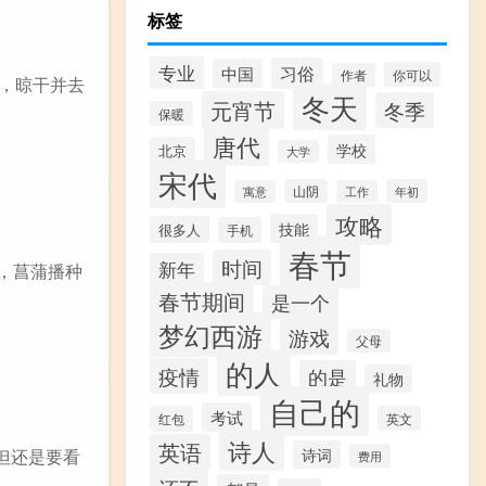
标签
专业
习俗
中国
你可以
作者
来，晾干并去
冬天
元宵节
冬季
保暖
唐代
学校
北京
大学
宋代
山阴
年初
寓意
工作
攻略
技能
很多人
手机
春节
时间
新年
，菖蒲播种
春节期间
是一个
梦幻西游
游戏
父母
的人
疫情
的是
礼物
自己的
考试
红包
英文
诗人
英语
诗词
但还是要看
费用