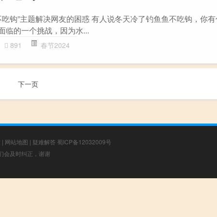
不吃钩”主题解决网友的困惑 有人说冬天冷了钓鱼鱼不吃钩，你
面临的一个挑战，因为水...
891
春节2024
下一页
章
|
网站地图
|
疑难解答
蜀ICP备12032009号
，我们会及时纠正，谢谢