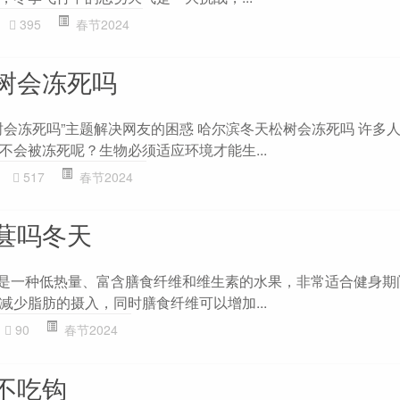
395
春节2024
树会冻死吗
树会冻死吗”主题解决网友的困惑 哈尔滨冬天松树会冻死吗 许多
不会被冻死呢？生物必须适应环境才能生...
517
春节2024
葚吗冬天
葚是一种低热量、富含膳食纤维和维生素的水果，非常适合健身期
减少脂肪的摄入，同时膳食纤维可以增加...
90
春节2024
不吃钩