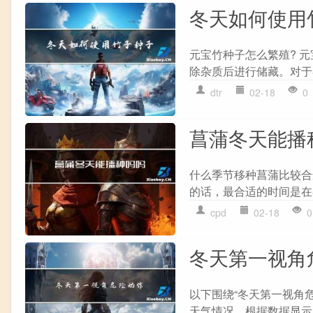
冬天如何使用
元宝竹种子怎么繁殖? 
除杂质后进行储藏。对于春
dtr
02-18
0
菖蒲冬天能播
什么季节移种菖蒲比较合
的话，最合适的时间是在春
cpd
02-18
0
冬天第一视角
以下围绕“冬天第一视角
天气情况。根据数据显示