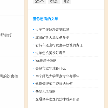
还不
都是
陆游
猜你想看的文章
过年了还能种青菜吗吗
人都会好
鼓浪屿冬天温度是多少
右转车道直行发生事故谁的责任
过年怎么烫发好看男
ios推箱子攻略
去超市过年准备什么
间的饮食控
南宁师范大学重点专业有哪些
健康管理师工资待遇如何
拳皇无名攻略
交通肇事逃逸的法律后果什么