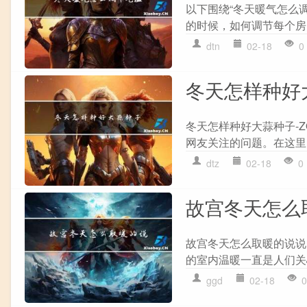
以下围绕“冬天暖气怎么
的时候，如何调节每个房
dtn
02-18
0
冬天怎样种好
冬天怎样种好大蒜种子-
网友关注的问题。在这里
dtz
02-18
0
故宫冬天怎么
故宫冬天怎么取暖的说说
的室内温暖一直是人们关
ggd
02-18
0