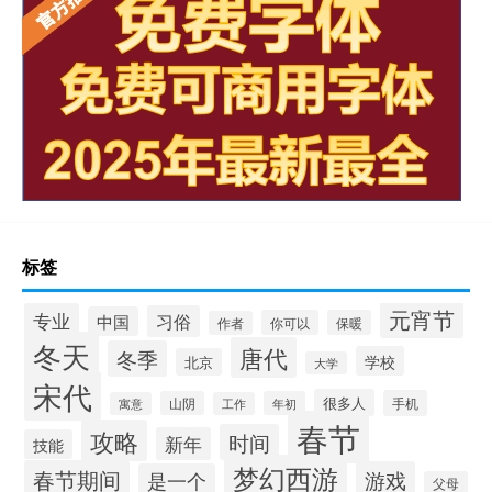
标签
元宵节
专业
习俗
中国
你可以
保暖
作者
冬天
唐代
冬季
学校
北京
大学
宋代
很多人
手机
山阴
年初
寓意
工作
春节
攻略
时间
新年
技能
梦幻西游
春节期间
游戏
是一个
父母