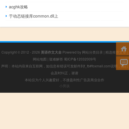
acghk攻略
于动态链接库common.dll上
Copyright © 2012 - 2026
英语作文大全
Powered by
网站分类目录
|
精选推荐文章
|
网站地图
|
疑难解答
蜀ICP备12032009号
声明：本站内容来自互联网，如信息有错误可发邮件到f_fb#foxmail.com说明，我们
会及时纠正，谢谢
本站仅为个人兴趣爱好，不接盈利性广告及商业合作
小男孩