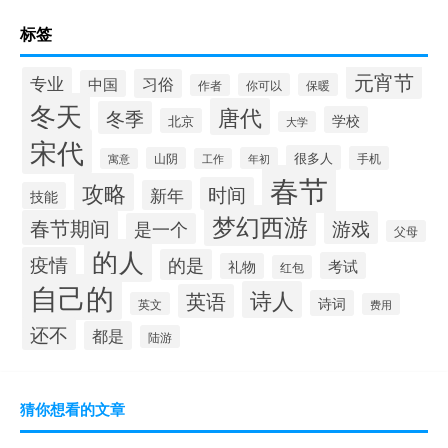
标签
元宵节
专业
习俗
中国
你可以
保暖
作者
冬天
唐代
冬季
学校
北京
大学
宋代
很多人
手机
山阴
年初
寓意
工作
春节
攻略
时间
新年
技能
梦幻西游
春节期间
游戏
是一个
父母
的人
疫情
的是
考试
礼物
红包
自己的
诗人
英语
诗词
英文
费用
还不
都是
陆游
猜你想看的文章