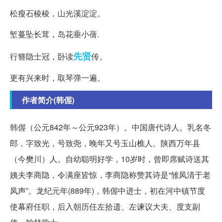
松瘦石棱棱，山光溪淀淀。
堑蔓坠长茸，岛花垂小蒨.
先贤
行簪隐士冠，卧读
传。
更有兴来时，取琴弹一遍。
作者简介(韩偓)
韩偓（公元842年～公元923年）。中国唐代诗人。乳名冬
郎，字致光，号致尧，晚年又号玉山樵人。陕西万年县
（今樊川）人。自幼聪明好学，10岁时，曾即席赋诗送其
姨夫李商隐，令满座皆惊，李商隐称赞其诗是“雏凤清于老
凤声”。龙纪元年(889年)，韩偓中进士，初在河中镇节度
使幕府任职，后入朝历任左拾遗、左谏议大夫、度支副