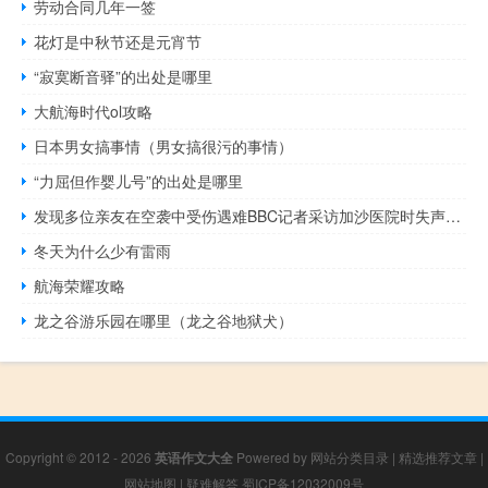
劳动合同几年一签
花灯是中秋节还是元宵节
“寂寞断音驿”的出处是哪里
大航海时代ol攻略
日本男女搞事情（男女搞很污的事情）
“力屈但作婴儿号”的出处是哪里
发现多位亲友在空袭中受伤遇难BBC记者采访加沙医院时失声痛哭
冬天为什么少有雷雨
航海荣耀攻略
龙之谷游乐园在哪里（龙之谷地狱犬）
Copyright © 2012 - 2026
英语作文大全
Powered by
网站分类目录
|
精选推荐文章
|
网站地图
|
疑难解答
蜀ICP备12032009号