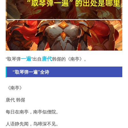
一遍
唐代
“取琴弹
”出自
韩偓的《南亭》。
“取琴弹一遍”全诗
《南亭》
唐代 韩偓
每日在南亭，南亭似僧院。
人语静先闻，鸟啼深不见。