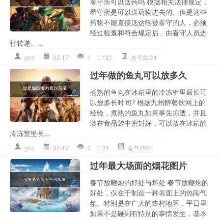
看守所可以送药吗 根据相关法律规定，
看守所是可以送药物进去的。但是这些
药物不能直接送达给被看守的人，必须
经过检查和符合规定后，由看守人员进
行转递。...
gnz
02-17
0
121
春节2024
过年做的鱼丸可以放多久
煮熟的鱼丸在冰箱里的冷冻柜里最长可
以放多长时间? 根据九州醉餐饮网上的
经验，煮熟的鱼丸如果事先冻透，并且
装在食品袋中密封好，可以放在冰箱的
冷冻室里长...
gnz
02-17
0
34
春节2024
过年最大场面的烟花图片
春节放鞭炮的好处与坏处 春节放鞭炮的
好处，仅在于制造一种表面上的热闹气
氛。特别是在广大的农村地区，平日里
如果不是碰到有特别的事情发生，基本