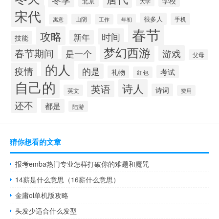
学校
北京
大学
宋代
很多人
手机
山阴
年初
寓意
工作
春节
攻略
时间
新年
技能
梦幻西游
春节期间
游戏
是一个
父母
的人
疫情
的是
考试
礼物
红包
自己的
诗人
英语
诗词
英文
费用
还不
都是
陆游
猜你想看的文章
报考emba热门专业怎样打破你的难题和魔咒
14薪是什么意思（16薪什么意思）
金庸ol单机版攻略
头发少适合什么发型