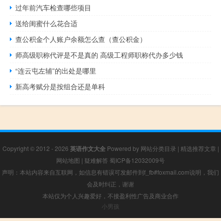
过年前汽车检查哪些项目
送给闺蜜什么花合适
查公积金个人账户余额怎么查（查公积金）
师高级职称代评是不是真的 高级工程师职称代办多少钱
“连云屯左辅”的出处是哪里
新高考赋分是按组合还是单科
Copyright © 2012 - 2026
英语作文大全
Powered by
网站分类目录
|
精选推荐文章
|
网站地图
|
疑难解答
蜀ICP备12032009号
声明：本站内容来自互联网，如信息有错误可发邮件到f_fb#foxmail.com说明，我们
会及时纠正，谢谢
本站仅为个人兴趣爱好，不接盈利性广告及商业合作
小男孩