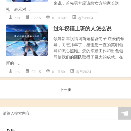
来说，首先男方应该给女方的家长送
礼，表示对...
gnz
02-15
0
607
春节2024
过年祝福上班的人怎么说
领导新年祝福词简短精辟句子 敬爱的领
导，向您拜年了，感谢您一直的英明领
导和悉心照顾。您的辛勤工作和出色领
导使我们的团队取得了巨大的成就。在
新的一...
gnz
02-15
0
80
春节2024
下一页
☚