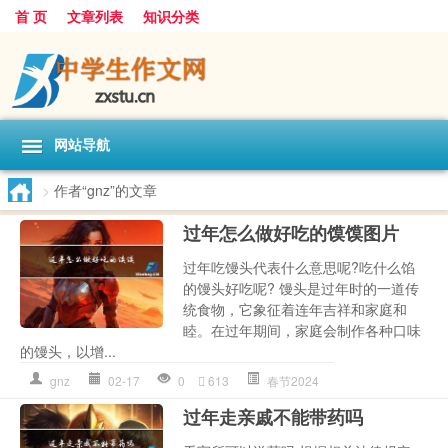
首 页
文章列表
知识分类
网站导航
>
作者“gnz”的文章
过年怎么做好吃的馍馍图片
过年吃馒头代表什么意思呢?吃什么馅
的馒头好吃呢? 馒头是过年时的一道传
统食物，它象征着连年吉祥和家庭和
睦。在过年期间，家庭会制作各种口味
的馒头，以增...
gnz
02-17
0
613
春节2024
过年走亲戚不能带药吗