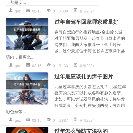
上都是安...
gnz
02-15
0
639
春节2024
过年自驾车回家哪家质量好
春节自驾旅行的推荐地点-金山岭长城
对于想要和男朋友一起春节自驾出游的
网友们，我向大家推荐一下金山岭长
城。这个景点位于河北省承德市滦平县
境内，距离北...
gnz
02-15
0
133
春节2024
过年最应该扎的辫子图片
儿童过年喜庆的头发怎么扎？ 儿童过年
喜庆的头发可以扎成各种有趣的造型。
比如，可以尝试双马尾的扎法，将头发
分成两束，分别扎在头顶两侧，可以用
彩色丝带...
gnz
02-15
0
887
春节2024
过年怎么预防艾滋病的