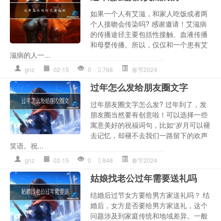
如果一个人有艾滋，和家人吃饭或者两
个人接吻会传染吗? 感谢邀请！艾滋病
的传播途径主要包括性接触、血液传播
和母婴传播。所以，仅仅和一个患有艾
滋病的人一...
gnz
02-15
0
768
春节2024
过年怎么发给朋友圈文字
过年朋友圈文字怎么发? 过年到了，发
朋友圈当然要有创意啦！可以选择一些
寓意美好的祝福词句，比如“岁月可以褪
去记忆，却褪不去我们一路留下的欢声
笑语。祝...
gnz
02-15
0
848
春节2024
姑娘找老公过年需要送礼吗
结婚后过节女方要给男方家送礼吗？ 结
婚后，女方是否要给男方家送礼，这个
问题涉及到家庭传统和地域差异。一般