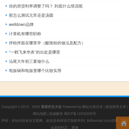
你的房贷利率调整了吗？ 到底什么情况呢
那怎么测试元宵还是汤圆
welldown品牌
计算机有哪些职称
拌粉拌面在哪里学（酸辣粉的做法及配方）
“一鹤飞来华表”的出处是哪里
汕尾大年初三要做什么
电饭锅和电饭煲哪个比较实用
Copyright © 2012 - 2026
英语作文大全
Powered by
网站分类目录
|
精选推荐文章
|
网站地图
|
疑难解答
蜀ICP备12032009号
声明：本站内容来自互联网，如信息有错误可发邮件到f_fb#foxmail.com说明，我们
会及时纠正，谢谢