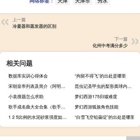
网络标签：
天津
天津市
秀水
上一篇
冷凝器和蒸发器的区别
下一篇
化州中考满分多少
相关问题
数据库实训心得体会
“拘留不得飞”的出处是哪里
宋朝皇帝列表及简介（阿明小菜简介）
昆虫记圣甲虫的梨形粪球内容概括
小袁搜题怎么求助
梦幻西游175归墟难度
歌手成名曲大全合集（歌手成名曲大全）
梦幻西游狐族角色技能
1 2 5比例的水泥砂浆强度如何？
“白雪飞空铅蘂绽”的出处是哪里