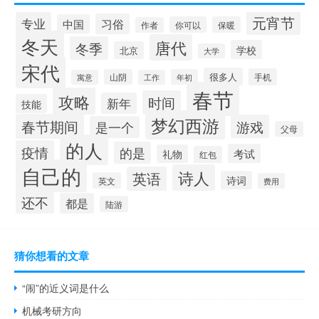
元宵节
专业
习俗
中国
你可以
保暖
作者
冬天
唐代
冬季
学校
北京
大学
宋代
很多人
手机
山阴
年初
寓意
工作
春节
攻略
时间
新年
技能
梦幻西游
春节期间
游戏
是一个
父母
的人
疫情
的是
考试
礼物
红包
自己的
诗人
英语
诗词
英文
费用
还不
都是
陆游
猜你想看的文章
“闹”的近义词是什么
机械考研方向