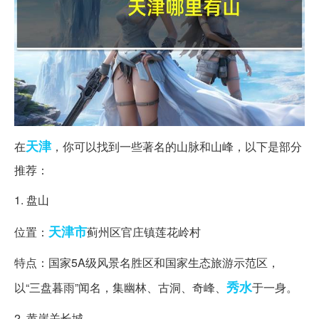
天津
在
，你可以找到一些著名的山脉和山峰，以下是部分
推荐：
1. 盘山
天津市
位置：
蓟州区官庄镇莲花岭村
特点：国家5A级风景名胜区和国家生态旅游示范区，
秀水
以“三盘暮雨”闻名，集幽林、古洞、奇峰、
于一身。
2. 黄崖关长城