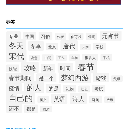
标签
元宵节
专业
习俗
中国
你可以
保暖
作者
冬天
唐代
冬季
学校
北京
大学
宋代
很多人
手机
山阴
年初
寓意
工作
春节
攻略
时间
新年
技能
梦幻西游
春节期间
游戏
是一个
父母
的人
疫情
的是
考试
礼物
红包
自己的
诗人
英语
诗词
英文
费用
还不
都是
陆游