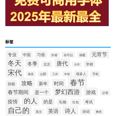
标签
元宵节
专业
习俗
中国
你可以
保暖
作者
冬天
唐代
冬季
学校
北京
大学
宋代
很多人
手机
山阴
年初
寓意
工作
春节
攻略
时间
新年
技能
梦幻西游
春节期间
游戏
是一个
父母
的人
疫情
的是
考试
礼物
红包
自己的
诗人
英语
诗词
英文
费用