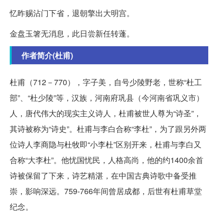
忆昨赐沾门下省，退朝擎出大明宫。
金盘玉箸无消息，此日尝新任转蓬。
作者简介(杜甫)
杜甫（712－770），字子美，自号少陵野老，世称“杜工
部”、“杜少陵”等，汉族，河南府巩县（今河南省巩义市）
人，唐代伟大的现实主义诗人，杜甫被世人尊为“诗圣”，
其诗被称为“诗史”。杜甫与李白合称“李杜”，为了跟另外两
位诗人李商隐与杜牧即“小李杜”区别开来，杜甫与李白又
合称“大李杜”。他忧国忧民，人格高尚，他的约1400余首
诗被保留了下来，诗艺精湛，在中国古典诗歌中备受推
崇，影响深远。759-766年间曾居成都，后世有杜甫草堂
纪念。