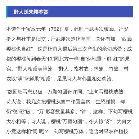
野人送朱樱鉴赏
本诗作于宝应元年（762）夏，此时严武再次镇蜀。严父
挺之与杜甫是旧交，严武屡次造访草堂，关怀有加。“西蜀
樱桃也自红”，这是杜甫入蜀后第三次产生的亲切感受：成
都的樱桃每到春天“也”同北方一样“自”然地垂下鲜“红”的果
实。“野人相赠满筠笼，”野人，指村农；筠笼，竹篮。村
农以“满”篮鲜果“相赠”，足见诗人与邻里相处欢洽。
“数回细写愁仍破，万颗匀圆讶许同。”上句写樱桃成熟，
诗人说，我几次把樱桃从篮中移置盘内，生恐碰损，却
仍“愁”碰“破”。“万”形容数量其多。“许”，这样。下句写樱桃
大小相等，诗人说，樱桃“万颗匀圆”，令人惊“讶”：为何大
小竟这样相“同”呢？二句写樱桃形体，隐含对果农种植技