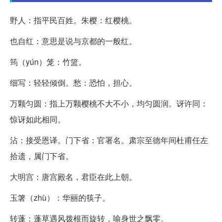
野人：指平民百姓。朱樱：红樱桃。
也自红：意思是说与京都的一般红。
筠（yún）笼：竹篮。
细写：轻轻倾倒。愁：恐怕，担心。
万颗匀圆：指上万颗樱桃不大不小，均匀圆润。讶许同：
惊讶如此相同。
沾：接受恩译。门下省：官署名。肃宗至德年间杜甫任左
拾遗，属门下省。
大明宫：唐宫殿名，君臣在此上朝。
玉箸（zhù）：华丽的筷子。
转蓬：蓬草遇风拨根而旋转，喻身世之飘零。