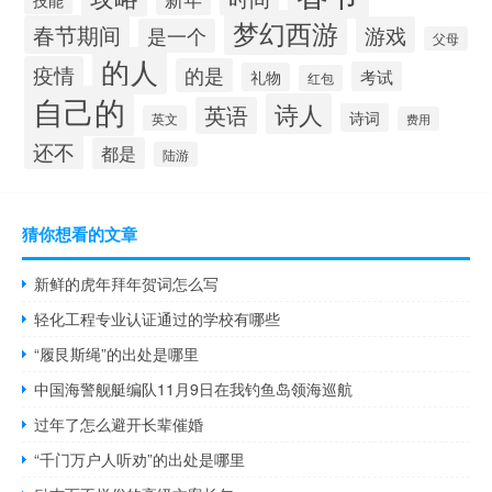
梦幻西游
春节期间
游戏
是一个
父母
的人
疫情
的是
考试
礼物
红包
自己的
诗人
英语
诗词
英文
费用
还不
都是
陆游
猜你想看的文章
新鲜的虎年拜年贺词怎么写
轻化工程专业认证通过的学校有哪些
“履艮斯绳”的出处是哪里
中国海警舰艇编队11月9日在我钓鱼岛领海巡航
过年了怎么避开长辈催婚
“千门万户人听劝”的出处是哪里