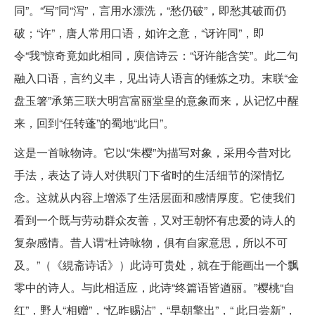
同”。“写”同“泻”，言用水漂洗，“愁仍破”，即愁其破而仍
破；“许”，唐人常用口语，如许之意，“讶许同”，即
令“我”惊奇竟如此相同，庾信诗云：“讶许能含笑”。此二句
融入口语，言约义丰，见出诗人语言的锤炼之功。末联“金
盘玉箸”承第三联大明宫富丽堂皇的意象而来，从记忆中醒
来，回到“任转蓬”的蜀地“此日”。
这是一首咏物诗。它以“朱樱”为描写对象，采用今昔对比
手法，表达了诗人对供职门下省时的生活细节的深情忆
念。这就从内容上增添了生活层面和感情厚度。它使我们
看到一个既与劳动群众友善，又对王朝怀有忠爱的诗人的
复杂感情。昔人谓“杜诗咏物，俱有自家意思，所以不可
及。”（《絸斋诗话》）此诗可贵处，就在于能画出一个飘
零中的诗人。与此相适应，此诗“终篇语皆遒丽。”樱桃“自
红”，野人“相赠”，“忆昨赐沾”，“早朝擎出”，“ 此日尝新”，