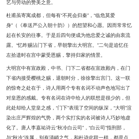
艺与劳动的赞美之意。
杜甫虽寄寓成都，但每有“不死会归秦”，“临危莫爱
身”（《奉送严公入朝十韵》）的想望和心愿。因而常常忆
起在长安的往事。于是后四句便成为他忠爱之诚的由衷流
露。“忆昨赐沾门下省，早朝擎出大明宫。”二句是追忆任
左拾遗时在宫中蒙受恩赐，擎持归家的情景。
大明宫中有宣政殿，中书、门下二省都在宣政殿内，在门
下省内接受樱桃之赐，退朝时分，徐徐擎出宫门。这一联
的惊奇之处在于，诗人用两个专有名词不动声色地写出了
对皇恩的感戴。专有名词在诗中给人的联想是很少的，但
此处却给人堂皇之感，“门下”表现了空间的纵深，“大明”渲
染出庄严辉煌的气势，两个实打实的名词被诗人巧妙地虚
化了。唐人李嘉祐诗云“秋冷白云司”，“白云司”指刑部，
与“秋冷”连属，别有清峭之气，和杜诗此联一样，都是点