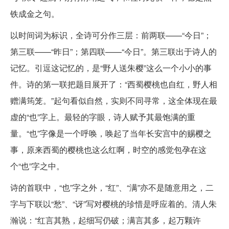
铁成金之句。
以时间词为标识，全诗可分作三层：前两联——“今日”；
第三联——“昨日”；第四联——“今日”。第三联出于诗人的
记忆。引逗这记忆的，是“野人送朱樱”这么一个小小的事
件。诗的第一联把题目展开了：“西蜀樱桃也自红，野人相
赠满筠笼。”起句看似自然，实则不同寻常，这全体现在最
虚的“也”字上。最轻的字眼，诗人赋予其最饱满的重
量。“也”字像是一个呼唤，唤起了当年长安宫中的赐樱之
事，原来西蜀的樱桃也这么红啊，时空的感觉包孕在这
个“也”字之中。
诗的首联中，“也”字之外，“红”、“满”亦不是随意用之，二
字与下联以“愁”、“讶”写对樱桃的珍惜是呼应着的。清人朱
瀚说：“红言其熟，起细写仍破；满言其多，起万颗许