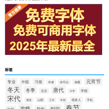
标签
元宵节
专业
习俗
中国
你可以
保暖
作者
冬天
唐代
冬季
学校
北京
大学
宋代
很多人
手机
山阴
年初
寓意
工作
春节
攻略
时间
新年
技能