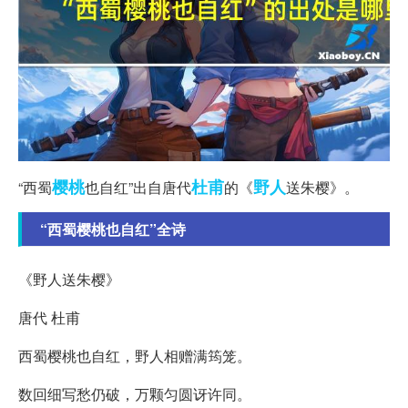
樱桃
杜甫
野人
“西蜀
也自红”出自唐代
的《
送朱樱》。
“西蜀樱桃也自红”全诗
《野人送朱樱》
唐代 杜甫
西蜀樱桃也自红，野人相赠满筠笼。
数回细写愁仍破，万颗匀圆讶许同。