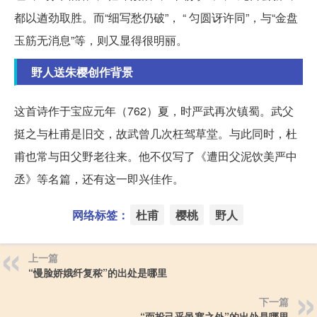
都以遒劲取胜。而“细写愁仍破”， “ 匀圆讶许同”，与“金盘
玉筋无消息”等，则又显得很明丽。
野人送朱樱创作背景
这首诗作于宝应元年（762）夏，时严武再次镇蜀。武父
挺之与杜甫是旧交，故武曾几次枉驾草堂。与此同时，杜
甫也常与田父野老往来。他不仅写了《遭田父泥饮美严中
丞》等名篇，还有这一即兴佳作。
网络标签：
杜甫
樱桃
野人
上一篇
“慢脸娇娥纤复秾”的出处是哪里
下一篇
“而投己乎黾塞之外”的出处是哪里