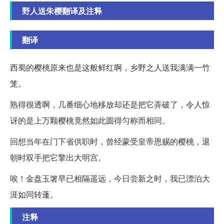
野人送朱樱翻译及注释
翻译
西蜀的樱桃原来也是这般鲜红啊，乡野之人送我满满一竹
笼。
熟得很透啊，几番细心地移放却还是把它弄破了，令人惊
讶的是上万颗樱桃竟然如此圆得匀称而相同。
回想当年在门下省供职时，曾经蒙受皇帝恩赐的樱桃，退
朝时双手把它擎出大明宫。
唉！金盘玉箸早已相隔遥远，今日尝新之时，我已漂泊大
涯如同转蓬。
注释