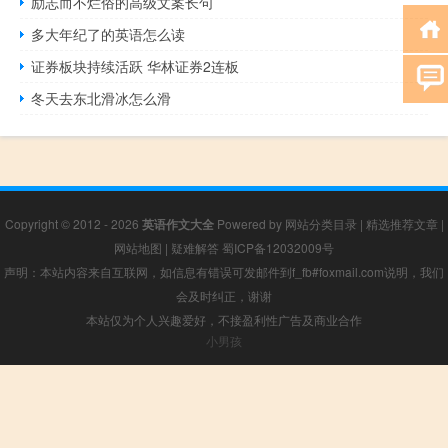
励志而不烂俗的高级文案长句
多大年纪了的英语怎么读
证券板块持续活跃 华林证券2连板
冬天去东北滑冰怎么滑
Copyright © 2012 - 2026
英语作文大全
Powered by
网站分类目录
|
精选推荐文章
|
网站地图
|
疑难解答
蜀ICP备12032009号
声明：本站内容来自互联网，如信息有错误可发邮件到f_fb#foxmail.com说明，我们
会及时纠正，谢谢
本站仅为个人兴趣爱好，不接盈利性广告及商业合作
小男孩