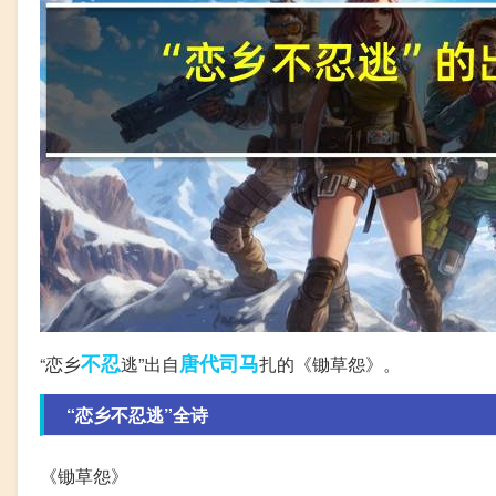
不忍
唐代
司马
“恋乡
逃”出自
扎的《锄草怨》。
“恋乡不忍逃”全诗
《锄草怨》