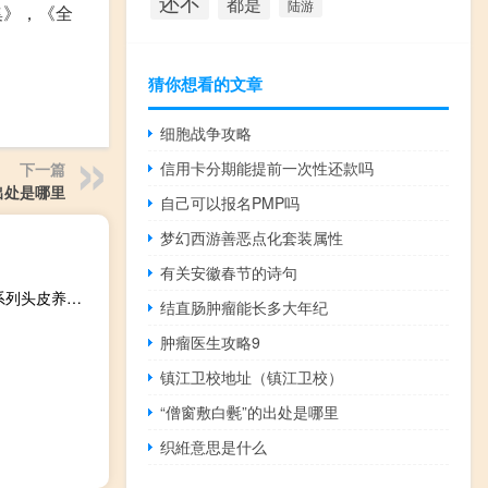
还不
都是
陆游
集》，《全
猜你想看的文章
细胞战争攻略
信用卡分期能提前一次性还款吗
下一篇
出处是哪里
自己可以报名PMP吗
梦幻西游善恶点化套装属性
有关安徽春节的诗句
芯护理道头皮生机系列头皮养护霜(关于芯护理道头皮生机系列头皮养护霜简述)
结直肠肿瘤能长多大年纪
肿瘤医生攻略9
镇江卫校地址（镇江卫校）
“僧窗敷白氎”的出处是哪里
织絍意思是什么