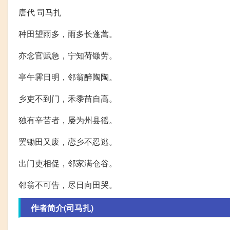
唐代 司马扎
种田望雨多，雨多长蓬蒿。
亦念官赋急，宁知荷锄劳。
亭午霁日明，邻翁醉陶陶。
乡吏不到门，禾黍苗自高。
独有辛苦者，屡为州县徭。
罢锄田又废，恋乡不忍逃。
出门吏相促，邻家满仓谷。
邻翁不可告，尽日向田哭。
作者简介(司马扎)