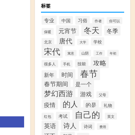
标签
专业
习俗
中国
你可以
作者
冬天
元宵节
冬季
保暖
唐代
学校
北京
大学
宋代
山阴
年初
寓意
工作
攻略
技能
很多人
手机
春节
时间
新年
春节期间
是一个
梦幻西游
游戏
父母
的人
疫情
的是
礼物
自己的
考试
红包
英文
诗人
英语
诗词
费用