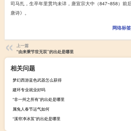
司马扎，生卒年里贯均未详，唐宣宗大中（847~858）
唐诗》。
网络标签
上一篇
“由来秉节世无双”的出处是哪里
相关问题
梦幻西游蓝色武器怎么获得
建环专业就业好吗
“非一州之所有”的出处是哪里
属兔人春节运气如何
“溪帘净冰茧”的出处是哪里