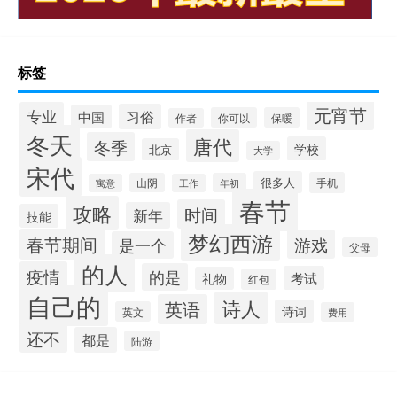
标签
元宵节
专业
习俗
中国
你可以
保暖
作者
冬天
唐代
冬季
学校
北京
大学
宋代
很多人
手机
山阴
年初
寓意
工作
春节
攻略
时间
新年
技能
梦幻西游
春节期间
游戏
是一个
父母
的人
疫情
的是
考试
礼物
红包
自己的
诗人
英语
诗词
英文
费用
还不
都是
陆游