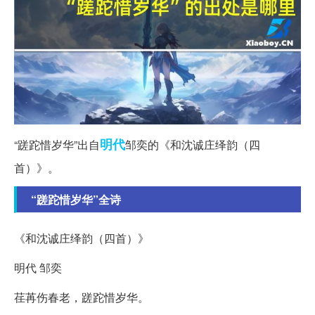
明代
“蹉跎惜岁华”出自
邹奕的《和沈诚庄绎韵（四
首）》。
“蹉跎惜岁华”全诗
《和沈诚庄绎韵（四首）》
明代 邹奕
荏苒伤春老，蹉跎惜岁华。