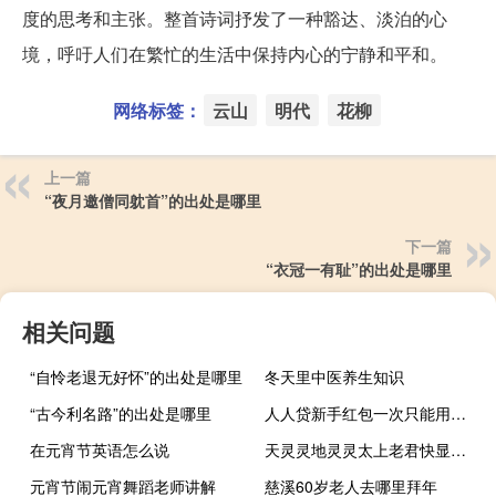
度的思考和主张。整首诗词抒发了一种豁达、淡泊的心
境，呼吁人们在繁忙的生活中保持内心的宁静和平和。
网络标签：
云山
明代
花柳
上一篇
“夜月邀僧同躭首”的出处是哪里
下一篇
“衣冠一有耻”的出处是哪里
相关问题
“自怜老退无好怀”的出处是哪里
冬天里中医养生知识
“古今利名路”的出处是哪里
人人贷新手红包一次只能用一个吗（人人贷的现金红包如何用呢）
在元宵节英语怎么说
天灵灵地灵灵太上老君快显灵急急如律令（天灵灵地灵灵太上老君快显灵）
元宵节闹元宵舞蹈老师讲解
慈溪60岁老人去哪里拜年