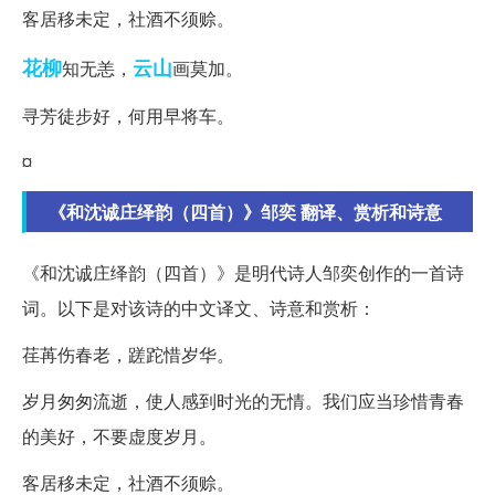
客居移未定，社酒不须赊。
花柳
云山
知无恙，
画莫加。
寻芳徒步好，何用早将车。
¤
《和沈诚庄绎韵（四首）》邹奕 翻译、赏析和诗意
《和沈诚庄绎韵（四首）》是明代诗人邹奕创作的一首诗
词。以下是对该诗的中文译文、诗意和赏析：
荏苒伤春老，蹉跎惜岁华。
岁月匆匆流逝，使人感到时光的无情。我们应当珍惜青春
的美好，不要虚度岁月。
客居移未定，社酒不须赊。