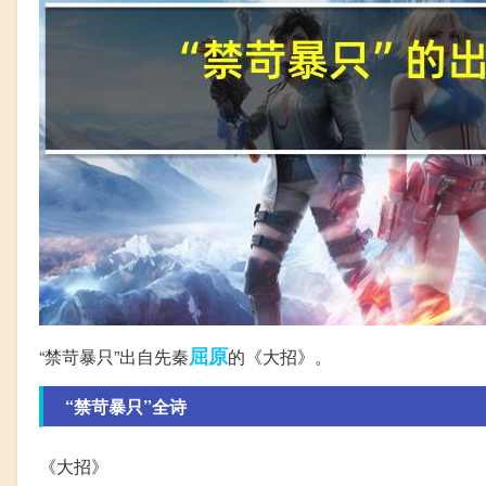
屈原
“禁苛暴只”出自先秦
的《大招》。
“禁苛暴只”全诗
《大招》