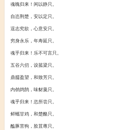
魂魄归来！闲以静只。
自恣荆楚，安以定只。
逞志究欲，心意安只。
穷身永乐，年寿延只。
魂乎归来！乐不可言只。
五谷六仞，设菰梁只。
鼎臑盈望，和致芳只。
内鸧鸽鹄，味豺羹只。
魂乎归来！恣所尝只。
鲜蠵甘鸡，和楚酪只。
醢豚苦狗，脍苴蒪只。