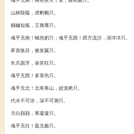
山林险隘，虎豹蜿只。
鰅鳙短狐，王虺骞只。
魂乎无南！蜮伤躬只；魂乎无西！西方流沙，漭洋洋只。
豕首纵目，被发鬤只。
长爪踞牙，诶笑狂只。
魂乎无西！多害伤只。
魂乎无北！北有寒山，趠龙赩只。
代水不可涉，深不可测只。
天白颢颢，寒凝凝只。
魂乎无往！盈北极只。