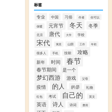
标签
专业
习俗
中国
你可以
作者
冬天
元宵节
冬季
保暖
唐代
学校
北京
大学
宋代
山阴
年初
寓意
工作
攻略
技能
很多人
手机
春节
时间
新年
春节期间
是一个
梦幻西游
游戏
父母
的人
疫情
的是
礼物
自己的
考试
红包
英文
诗人
英语
诗词
费用