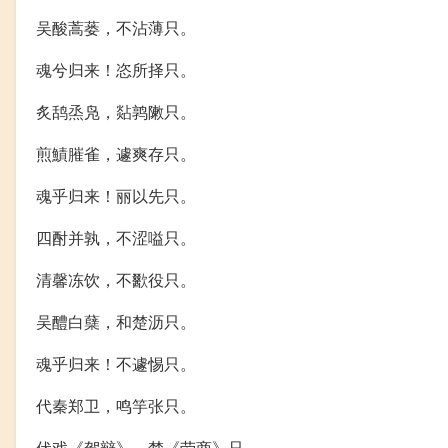
吴酸蒿蒌，不沾薄只。
魂兮归来！恣所择只。
炙鸹烝凫，煔鹑敶只。
煎鰿膗雀，遽爽存只。
魂乎归来！丽以先只。
四酎并孰，不涩嗌只。
清馨冻饮，不歠役只。
吴醴白蘖，和楚沥只。
魂乎归来！不遽惕只。
代秦郑卫，鸣竽张只。
伏戏《驾辩》，楚《劳商》只。