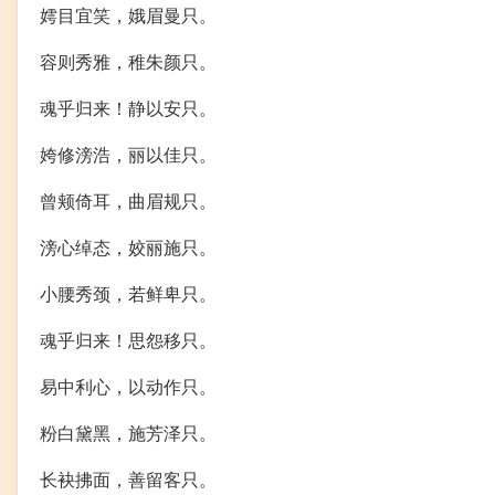
嫮目宜笑，娥眉曼只。
容则秀雅，稚朱颜只。
魂乎归来！静以安只。
姱修滂浩，丽以佳只。
曾颊倚耳，曲眉规只。
滂心绰态，姣丽施只。
小腰秀颈，若鲜卑只。
魂乎归来！思怨移只。
易中利心，以动作只。
粉白黛黑，施芳泽只。
长袂拂面，善留客只。