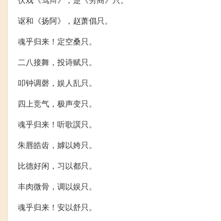
讴和《扬阿》，赵萧倡只。
魂乎归来！定空桑只。
二八接舞，投诗赋只。
叩钟调磬，娱人乱只。
四上竞气，极声变只。
魂乎归来！听歌譔只。
朱唇皓齿，嫭以姱只。
比德好闲，习以都只。
丰肉微骨，调以娱只。
魂乎归来！安以舒只。