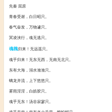
先秦 屈原
青春受谢，白日昭只。
春气奋发，万物遽只。
冥凌浃行，魂无逃只。
魂魄
归来！无远遥只。
魂乎归来！无东无西，无南无北只。
东有大海，溺水浟浟只。
螭龙并流，上下悠悠只。
雾雨淫淫，白皓胶只。
魂乎无东！汤谷寂寥只。
魂乎无南！南有炎火千里，蝮蛇蜒只。