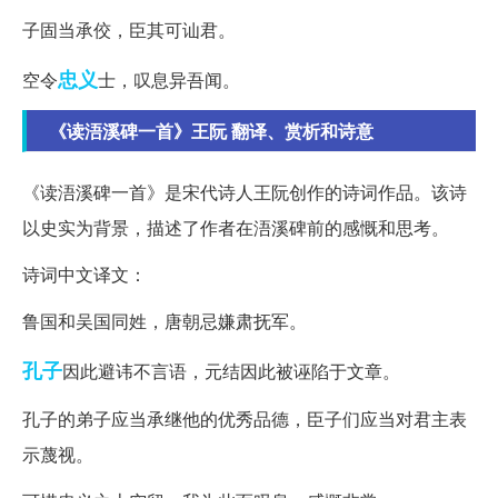
子固当承佼，臣其可讪君。
忠义
空令
士，叹息异吾闻。
《读浯溪碑一首》王阮 翻译、赏析和诗意
《读浯溪碑一首》是宋代诗人王阮创作的诗词作品。该诗
以史实为背景，描述了作者在浯溪碑前的感慨和思考。
诗词中文译文：
鲁国和吴国同姓，唐朝忌嫌肃抚军。
孔子
因此避讳不言语，元结因此被诬陷于文章。
孔子的弟子应当承继他的优秀品德，臣子们应当对君主表
示蔑视。