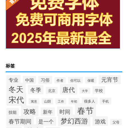
标签
元宵节
专业
习俗
中国
你可以
保暖
作者
冬天
唐代
冬季
学校
北京
大学
宋代
很多人
手机
山阴
年初
寓意
工作
春节
攻略
时间
新年
技能
梦幻西游
春节期间
游戏
是一个
父母