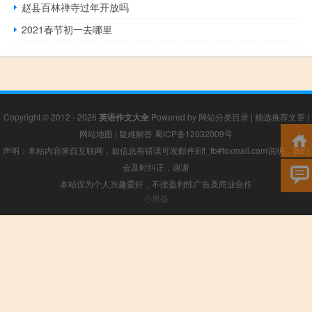
赵县百林禅寺过年开放吗
2021春节初一去哪里
Copyright © 2012 - 2026
英语作文大全
Powered by
网站分类目录
|
精选推荐文章
|
网站地图
|
疑难解答
蜀ICP备12032009号
声明：本站内容来自互联网，如信息有错误可发邮件到f_fb#foxmail.com说明，我们
会及时纠正，谢谢
本站仅为个人兴趣爱好，不接盈利性广告及商业合作
小男孩