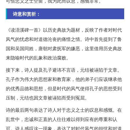
可惜忠义之士空留，我为此而叹息，感慨非常。
诗意和赏析：
《读浯溪碑一首》以历史典故为题材，反映了作者对时代
风气的忧虑和对道德沦丧的痛惜之情。诗中首先提到了鲁
国和吴国同姓，唐朝对肃抚军的嫌恶，这里借用历史典故
来隐喻时代的乱象和政治腐败。
接下来，诗人提及孔子避讳不言语，元结被诬陷于文章。
孔子作为伟大的思想家和教育家，他的弟子们应该继承他
的优秀品德和思想，但是时代的风气使得孔子的思想受到
压制，元结也因文章被诬陷而受到冤屈。
诗的最后两句表达了诗人对于忠义之士的叹息和感慨。在
乱世中，忠诚和正直的人往往难以得到应有的尊重和认
可。诗人感叹这一现象，表达了对时代风气的担忧和对道