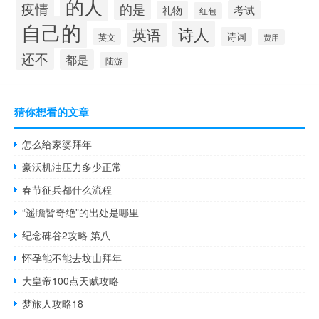
的人
疫情
的是
考试
礼物
红包
自己的
诗人
英语
诗词
英文
费用
还不
都是
陆游
猜你想看的文章
怎么给家婆拜年
豪沃机油压力多少正常
春节征兵都什么流程
“遥瞻皆奇绝”的出处是哪里
纪念碑谷2攻略 第八
怀孕能不能去坟山拜年
大皇帝100点天赋攻略
梦旅人攻略18