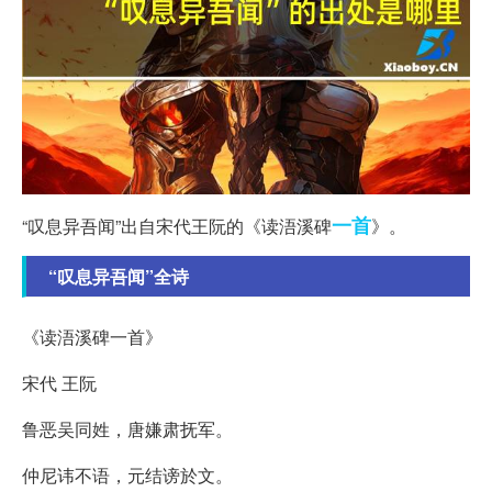
一首
“叹息异吾闻”出自宋代王阮的《读浯溪碑
》。
“叹息异吾闻”全诗
《读浯溪碑一首》
宋代 王阮
鲁恶吴同姓，唐嫌肃抚军。
仲尼讳不语，元结谤於文。