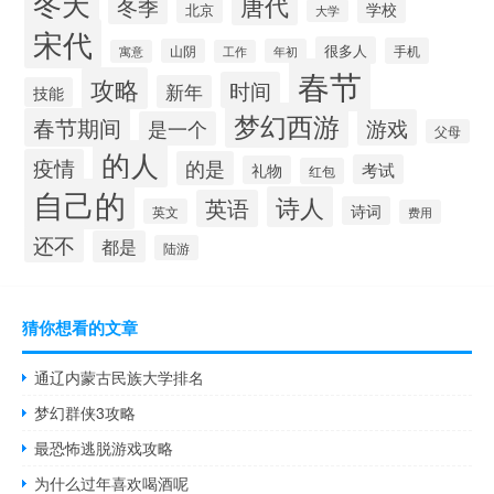
冬天
唐代
冬季
学校
北京
大学
宋代
很多人
手机
山阴
年初
寓意
工作
春节
攻略
时间
新年
技能
梦幻西游
春节期间
游戏
是一个
父母
的人
疫情
的是
考试
礼物
红包
自己的
诗人
英语
诗词
英文
费用
还不
都是
陆游
猜你想看的文章
通辽内蒙古民族大学排名
梦幻群侠3攻略
最恐怖逃脱游戏攻略
为什么过年喜欢喝酒呢