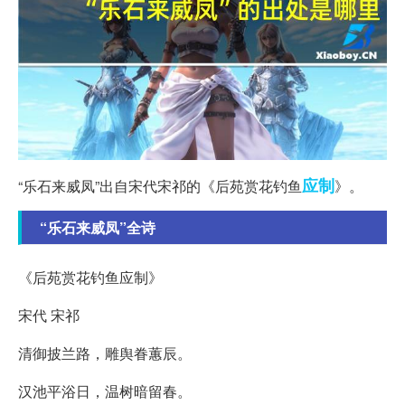
应制
“乐石来威凤”出自宋代宋祁的《后苑赏花钓鱼
》。
“乐石来威凤”全诗
《后苑赏花钓鱼应制》
宋代 宋祁
清御披兰路，雕舆眷蕙辰。
汉池平浴日，温树暗留春。