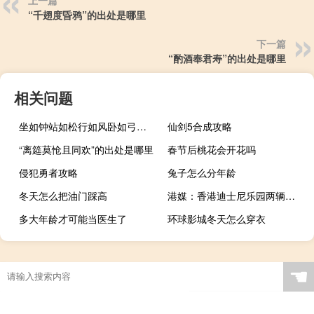
上一篇
“千翅度昏鸦”的出处是哪里
下一篇
“酌酒奉君寿”的出处是哪里
相关问题
坐如钟站如松行如风卧如弓动画 坐如钟站如松行如风卧如弓的意思
仙剑5合成攻略
“离筵莫怆且同欢”的出处是哪里
春节后桃花会开花吗
侵犯勇者攻略
兔子怎么分年龄
冬天怎么把油门踩高
港媒：香港迪士尼乐园两辆的士相撞致1死4伤
多大年龄才可能当医生了
环球影城冬天怎么穿衣
☚