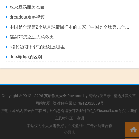
叙永豆汤面怎么做
dreadout攻略视频
中国是全球第2个从月球带回样本的国家（中国是全球第几个从月球带回样本的国家）
辐射76怎么进入核冬天
“松竹边聊卜邻”的出处是哪里
dqe与dqa的区别
Copyright © 2012 - 2026
英语作文大全
Powered by
网站分类目录
|
精选推荐文章
|
网站地图
|
疑难解答
蜀ICP备12032009号
声明：本站内容来自互联网，如信息有错误可发邮件到f_fb#foxmail.com说明，我们
会及时纠正，谢谢
本站仅为个人兴趣爱好，不接盈利性广告及商业合作
小男孩