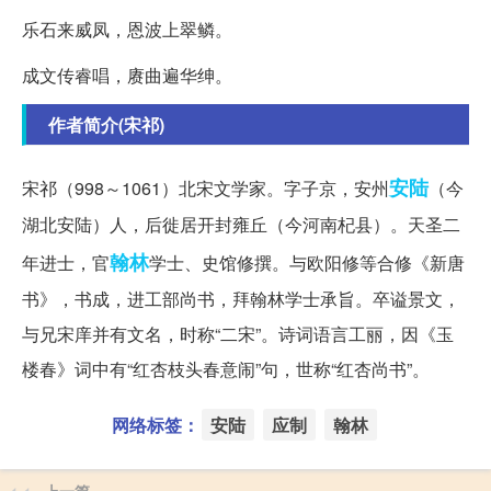
乐石来威凤，恩波上翠鳞。
成文传睿唱，赓曲遍华绅。
作者简介(宋祁)
安陆
宋祁（998～1061）北宋文学家。字子京，安州
（今
湖北安陆）人，后徙居开封雍丘（今河南杞县）。天圣二
翰林
年进士，官
学士、史馆修撰。与欧阳修等合修《新唐
书》，书成，进工部尚书，拜翰林学士承旨。卒谥景文，
与兄宋庠并有文名，时称“二宋”。诗词语言工丽，因《玉
楼春》词中有“红杏枝头春意闹”句，世称“红杏尚书”。
网络标签：
安陆
应制
翰林