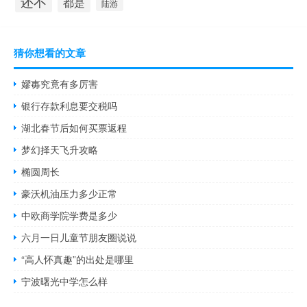
还不
都是
陆游
猜你想看的文章
嫪毐究竟有多厉害
银行存款利息要交税吗
湖北春节后如何买票返程
梦幻择天飞升攻略
椭圆周长
豪沃机油压力多少正常
中欧商学院学费是多少
六月一日儿童节朋友圈说说
“高人怀真趣”的出处是哪里
宁波曙光中学怎么样