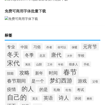
免费可商用字体批量下载
标签
元宵节
专业
习俗
中国
你可以
保暖
作者
冬天
唐代
冬季
学校
北京
大学
宋代
很多人
手机
山阴
年初
寓意
工作
春节
攻略
时间
新年
技能
梦幻西游
春节期间
游戏
是一个
父母
的人
疫情
的是
考试
礼物
红包
自己的
诗人
英语
诗词
英文
费用