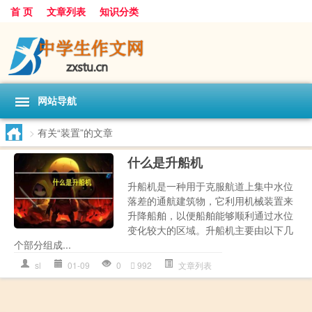
首 页
文章列表
知识分类
网站导航
>
有关“装置”的文章
什么是升船机
升船机是一种用于克服航道上集中水位
落差的通航建筑物，它利用机械装置来
升降船舶，以便船舶能够顺利通过水位
变化较大的区域。升船机主要由以下几
个部分组成...
sl
01-09
0
992
文章列表