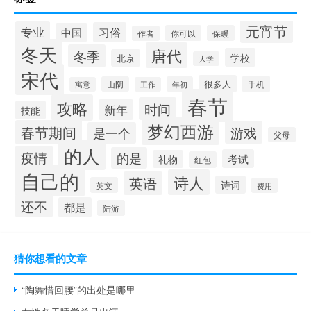
元宵节
专业
习俗
中国
你可以
保暖
作者
冬天
唐代
冬季
学校
北京
大学
宋代
很多人
手机
山阴
年初
寓意
工作
春节
攻略
时间
新年
技能
梦幻西游
春节期间
游戏
是一个
父母
的人
疫情
的是
考试
礼物
红包
自己的
诗人
英语
诗词
英文
费用
还不
都是
陆游
猜你想看的文章
“陶舞惜回腰”的出处是哪里