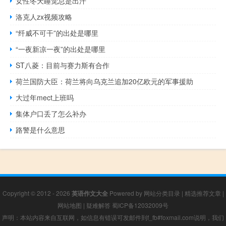
女性冬天睡觉总是出汗
洛克人zx视频攻略
“纤威不可干”的出处是哪里
“一夜新凉一夜”的出处是哪里
ST八菱：目前与赛力斯有合作
荷兰国防大臣：荷兰将向乌克兰追加20亿欧元的军事援助
大过年mect上班吗
集体户口丢了怎么补办
路警是什么意思
Copyright © 2012 - 2026
英语作文大全
Powered by
网站分类目录
|
精选推荐文章
|
网站地图
|
疑难解答
蜀ICP备12032009号
声明：本站内容来自互联网，如信息有错误可发邮件到f_fb#foxmail.com说明，我们