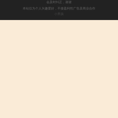
会及时纠正，谢谢
本站仅为个人兴趣爱好，不接盈利性广告及商业合作
小男孩