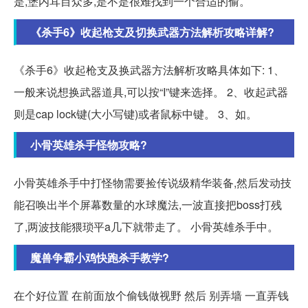
是,堡内耳目众多,是不是很难找到一个合适的偷。
《杀手6》收起枪支及切换武器方法解析攻略详解?
《杀手6》收起枪支及换武器方法解析攻略具体如下: 1、
一般来说想换武器道具,可以按“I”键来选择。 2、收起武器
则是cap lock键(大小写键)或者鼠标中键。 3、如。
小骨英雄杀手怪物攻略?
小骨英雄杀手中打怪物需要捡传说级精华装备,然后发动技
能召唤出半个屏幕数量的水球魔法,一波直接把boss打残
了,两波技能猥琐平a几下就带走了。 小骨英雄杀手中。
魔兽争霸小鸡快跑杀手教学?
在个好位置 在前面放个偷钱做视野 然后 别弄墙 一直弄钱