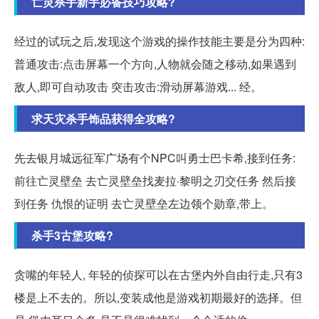
亡灵杀手新手必备技巧攻略?
经过的试玩之后,发现这个游戏的操作技能主要是分为四种:
普通攻击:点击屏幕一个方向,人物就会随之移动,如果遇到
敌人,即可自动攻击 突击攻击:滑动屏幕游戏... 经。
求天灾杀手饰品获得全攻略?
先去银月城远征军广场有个NPC叫勇士巴卡希,接到任务:
前往亡灵壁垒 去亡灵壁垒找麦拉·黎明之刃交任务 然后接
到任务 仇恨的证明 去亡灵壁垒左边领个勋章,带上。
杀手3古堡攻略?
贪嘴的年轻人, 年轻的侦探可以在古堡内外自由行走,只有3
楼是上不去的。所以,变装成他是游戏初期最好的选择。但