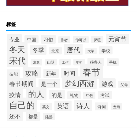
标签
元宵节
专业
习俗
中国
你可以
保暖
作者
冬天
唐代
冬季
学校
北京
大学
宋代
很多人
手机
山阴
年初
寓意
工作
春节
攻略
时间
新年
技能
梦幻西游
春节期间
游戏
是一个
父母
的人
疫情
的是
考试
礼物
红包
自己的
诗人
英语
诗词
英文
费用
还不
都是
陆游