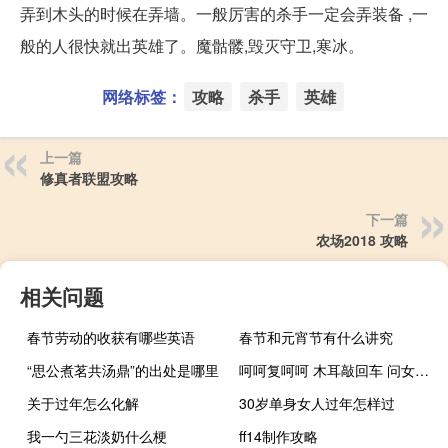
弄到木头的时候在弄墙。一般厉害的杀手一定会弄装备 ,一
般的人很快就出英雄了。魔骷髅,毁灭守卫,寒冰。
网络标签：
攻略
杀手
英雄
上一篇
修真者联盟攻略
下一篇
农场2018 攻略
相关问题
春节劳动的收获有哪些英语
春节和元宵节有什么讲究
“思公煮茗共汤鼎”的出处是哪里
呵呵复呵呵 木耳敲回车 问女何所思 问女何所忆
关于过年怎么化解
30岁单身女人过年怎样过
我一勺三花淡奶什么梗
ff14制作攻略