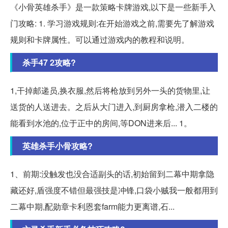
《小骨英雄杀手》是一款策略卡牌游戏,以下是一些新手入
门攻略: 1. 学习游戏规则:在开始游戏之前,需要先了解游戏
规则和卡牌属性。可以通过游戏内的教程和说明。
杀手47 2攻略?
1,干掉邮递员,换衣服,然后将枪放到另外一头的货物里,让
送货的人送进去。之后从大门进入,到厨房拿枪,潜入二楼的
能看到水池的,位于正中的房间,等DON进来后... 1。
英雄杀手小骨攻略?
1、前期:没触发也没合适副头的话,初始留到二幕中期拿隐
藏还好,盾强度不错但最强技是冲锋,口袋小贼我一般都用到
二幕中期,配勋章卡利恩套farm能力更离谱,石...