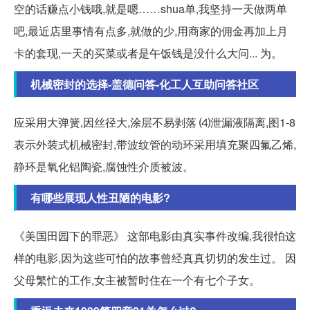
空的话赚点小钱哦,就是嗯……shua单,我坚持一天做两单
吧,最近店里事情有点多,就做的少,用商家的佣金再加上月
卡的套现,一天的买菜或者是午饭钱是没什么大问... 为。
机械密封的选择-盖德问答-化工人互助问答社区
应采用大弹簧,因丝径大,涂层不易剥落 ⑷泄漏液隔离,图1-8
表示外装式机械密封,带波纹管的动环采用填充聚四氟乙烯,
静环是氧化铝陶瓷,腐蚀性介质被波。
有哪些展现人性丑陋的电影?
《美国田园下的罪恶》 这部电影由真实事件改编,我很怕这
样的电影,因为这些可怕的故事曾经真真切切的发生过。 因
父母繁忙的工作,女主被暂时住在一个有七个子女。