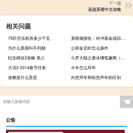
下一篇
圣战系谱中文攻略
相关问题
75匹空压机有多少千瓦
美联储报告：对冲基金或回购美债高杠杆基差交易并带来风险
为什么英国叫不列颠
公积金启封怎么操作
纪念碑谷2攻略 第八
斗罗大陆之唐冰璃笔趣阁（斗罗大陆之唐冰璃）
大话2 2014春节任务
今年怎么拜年
放赖是什么意思
向您拜年和给您拜年的区别
☚
公告