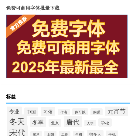
免费可商用字体批量下载
标签
元宵节
专业
习俗
中国
你可以
保暖
作者
冬天
唐代
冬季
学校
北京
大学
宋代
很多人
手机
山阴
年初
寓意
工作