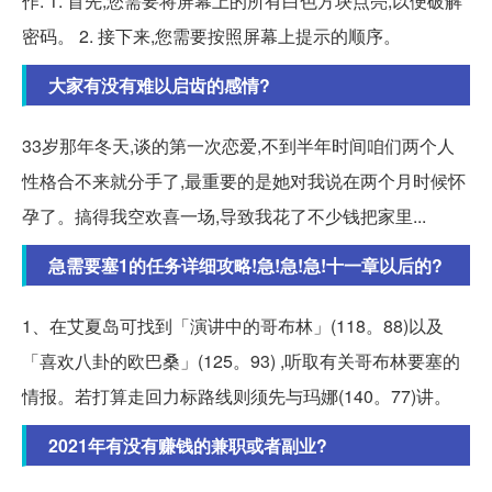
作: 1. 首先,您需要将屏幕上的所有白色方块点亮,以便破解
密码。 2. 接下来,您需要按照屏幕上提示的顺序。
大家有没有难以启齿的感情?
33岁那年冬天,谈的第一次恋爱,不到半年时间咱们两个人
性格合不来就分手了,最重要的是她对我说在两个月时候怀
孕了。搞得我空欢喜一场,导致我花了不少钱把家里...
急需要塞1的任务详细攻略!急!急!急!十一章以后的?
1、在艾夏岛可找到「演讲中的哥布林」(118。88)以及
「喜欢八卦的欧巴桑」(125。93) ,听取有关哥布林要塞的
情报。若打算走回力标路线则须先与玛娜(140。77)讲。
2021年有没有赚钱的兼职或者副业?