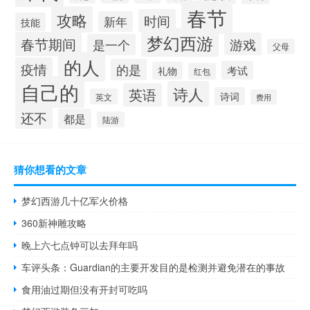
春节
攻略
时间
新年
技能
梦幻西游
春节期间
游戏
是一个
父母
的人
疫情
的是
考试
礼物
红包
自己的
诗人
英语
诗词
英文
费用
还不
都是
陆游
猜你想看的文章
梦幻西游几十亿军火价格
360新神雕攻略
晚上六七点钟可以去拜年吗
车评头条：Guardian的主要开发目的是检测并避免潜在的事故
食用油过期但没有开封可吃吗