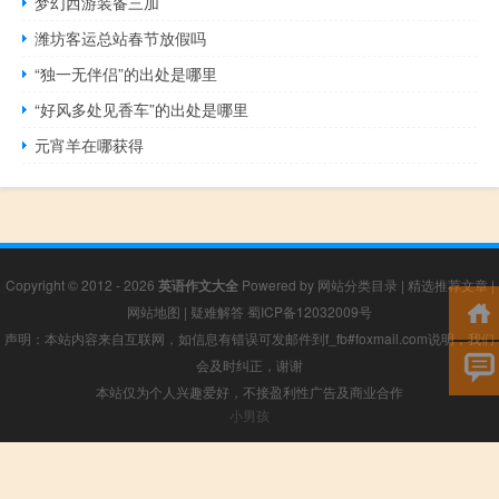
梦幻西游装备三加
潍坊客运总站春节放假吗
“独一无伴侣”的出处是哪里
“好风多处见香车”的出处是哪里
元宵羊在哪获得
Copyright © 2012 - 2026
英语作文大全
Powered by
网站分类目录
|
精选推荐文章
|
网站地图
|
疑难解答
蜀ICP备12032009号
声明：本站内容来自互联网，如信息有错误可发邮件到f_fb#foxmail.com说明，我们
会及时纠正，谢谢
本站仅为个人兴趣爱好，不接盈利性广告及商业合作
小男孩