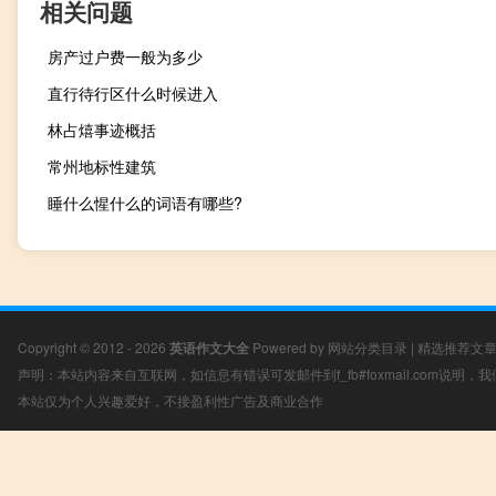
相关问题
房产过户费一般为多少
直行待行区什么时候进入
林占熺事迹概括
常州地标性建筑
睡什么惺什么的词语有哪些?
Copyright © 2012 - 2026
英语作文大全
Powered by
网站分类目录
|
精选推荐文
声明：本站内容来自互联网，如信息有错误可发邮件到f_fb#foxmail.com说明
本站仅为个人兴趣爱好，不接盈利性广告及商业合作