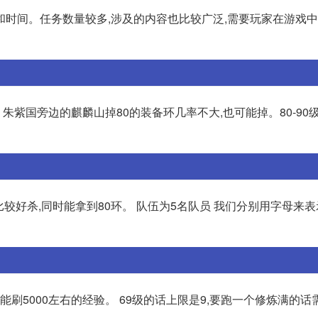
和时间。任务数量较多,涉及的内容也比较广泛,需要玩家在游戏
大。朱紫国旁边的麒麟山掉80的装备环几率不大,也可能掉。80-90
样比较好杀,同时能拿到80环。 队伍为5名队员 我们分别用字母来表
能刷5000左右的经验。 69级的话上限是9,要跑一个修炼满的话需