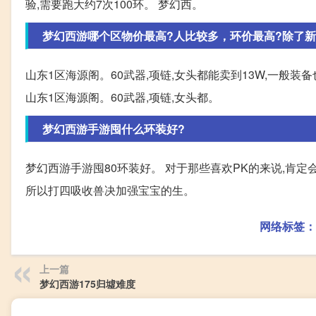
验,需要跑大约7次100环。 梦幻西。
梦幻西游哪个区物价最高?人比较多，环价最高?除了新
山东1区海源阁。60武器,项链,女头都能卖到13W,一般装
山东1区海源阁。60武器,项链,女头都。
梦幻西游手游囤什么环装好?
梦幻西游手游囤80环装好。 对于那些喜欢PK的来说,肯定
所以打四吸收兽决加强宝宝的生。
网络标签：
上一篇
梦幻西游175归墟难度