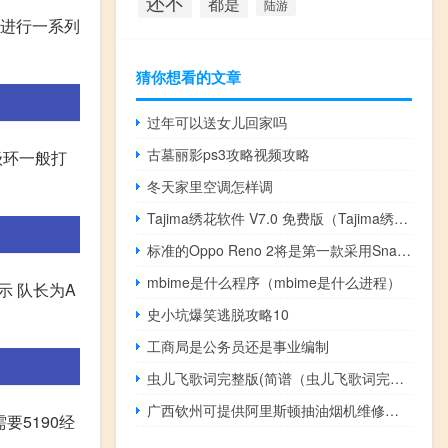
还不
都是
陆游
中进行一系列
猜你想看的文章
过年可以送女儿回家吗
古墓丽影ps3攻略视频攻略
级环一般打
冬天家里空调怎样调
Tajima绣花软件 V7.0 免费版（Tajima绣花软件 V7.0 免费版功能简介）
标准的Oppo Reno 2将是第一款采用Snapdragon 730G芯片组的设备
mbime是什么程序（mbime是什么进程）
示 队长为A
史小坑爆笑逃脱攻略10
工商局是公务员还是事业编制
虫儿飞歌词完整版(简谱（虫儿飞歌词完整版）
广西钦州可提供阿里斯顿抽油烟机维修服务地址在哪
要5190经