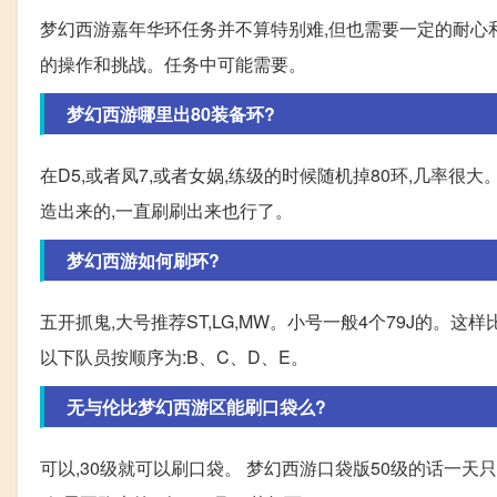
梦幻西游嘉年华环任务并不算特别难,但也需要一定的耐心
的操作和挑战。任务中可能需要。
梦幻西游哪里出80装备环?
在D5,或者凤7,或者女娲,练级的时候随机掉80环,几率很
造出来的,一直刷刷出来也行了。
梦幻西游如何刷环?
五开抓鬼,大号推荐ST,LG,MW。小号一般4个79J的。这
以下队员按顺序为:B、C、D、E。
无与伦比梦幻西游区能刷口袋么?
可以,30级就可以刷口袋。 梦幻西游口袋版50级的话一天只