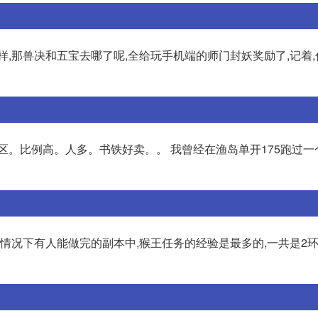
,那兽决和五宝去哪了呢,全给玩手机端的师门封妖奖励了,记着,
的区。比例高。人多。书铁好卖。。 我曾经在渔岛单开175跑过
般情况下有人能做完的副本中,猴王任务的经验是最多的,一共是2环