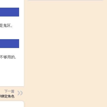
觉是鬼区。
不够用的,
下一篇
样绑定角色