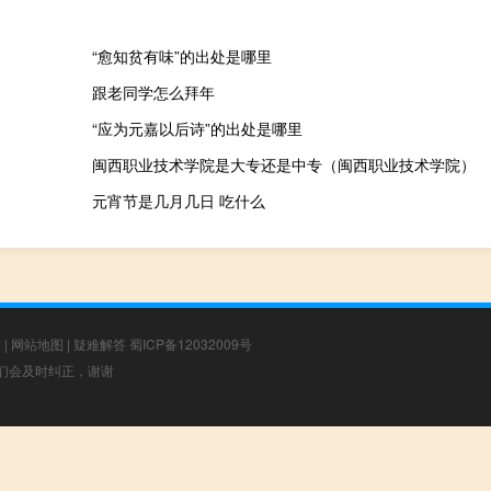
“愈知贫有味”的出处是哪里
跟老同学怎么拜年
“应为元嘉以后诗”的出处是哪里
闽西职业技术学院是大专还是中专（闽西职业技术学院）
元宵节是几月几日 吃什么
章
|
网站地图
|
疑难解答
蜀ICP备12032009号
，我们会及时纠正，谢谢