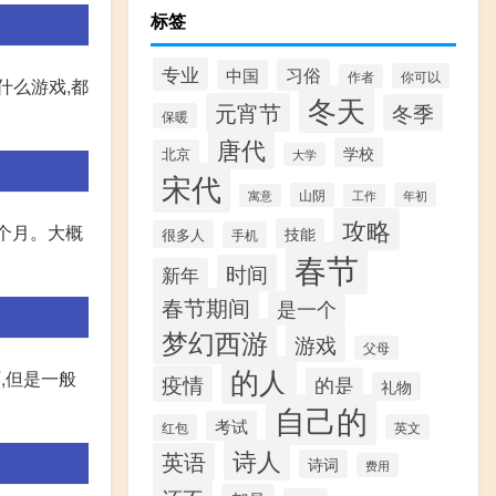
标签
专业
习俗
中国
你可以
作者
什么游戏,都
冬天
元宵节
冬季
保暖
唐代
学校
北京
大学
宋代
山阴
年初
寓意
工作
攻略
一个月。大概
技能
很多人
手机
春节
时间
新年
春节期间
是一个
梦幻西游
游戏
父母
的人
,但是一般
疫情
的是
礼物
自己的
考试
红包
英文
诗人
英语
诗词
费用