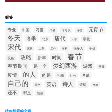
标签
元宵节
专业
习俗
中国
你可以
保暖
作者
冬天
唐代
冬季
学校
北京
大学
宋代
很多人
手机
山阴
年初
寓意
工作
春节
攻略
时间
新年
技能
梦幻西游
春节期间
游戏
是一个
父母
的人
疫情
的是
考试
礼物
红包
自己的
诗人
英语
诗词
英文
费用
还不
都是
陆游
猜你想看的文章