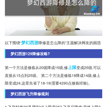
梦幻西游
以下围绕“
降修是怎么降的”主题解决网友的困惑
梦幻西游129降修攻略?
上限
第一个方法是修炼从20级降成15级,修
变成25级,可以
直接从15点到25级。 第二个方法是修炼18降成14级,修上
限变成24,这里先省了18-19(需要4290点修炼经验)。
梦幻西游飞升降修规则
1.飞升时修20满,降到15上限变252.飞升后降修:原修上限2