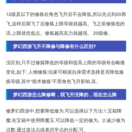
12级及以下的修炼在角色飞升后不会降低,所以先点到20再
飞,这样后期飞了后修炼上限等级就越高。飞之前修炼低的
话,上限就也低点。修炼越高实力就越强。 20级修。
梦幻西游飞升不降修与降修有什么区别?
没区别,只不过修炼降低的等级和提高上限的等级有会略微
变化,如下: 人物修炼:玩家可根据自身需求选择是否降低修
炼等级,其中“猎术修炼”不受角色飞升影响,其。
梦幻西游怎么降修啊，我飞升没降的，现在怎么降
修梦幻西游中,想要降低修为,可以选择以下方法:1.宝箱降
魔:在宝箱中使用降魔玉,可以降低一定的修为。2.减少修为
点数:通过道法点或者武学点的分配,可。