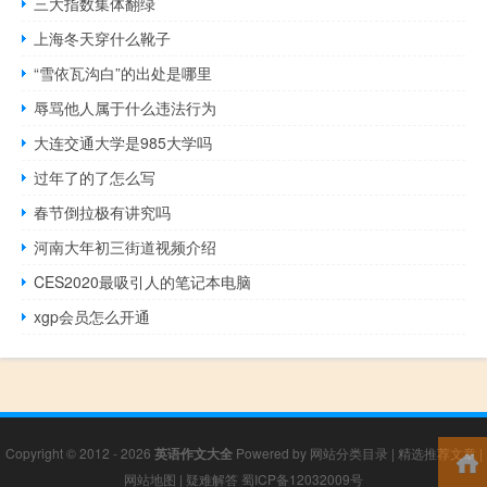
三大指数集体翻绿
上海冬天穿什么靴子
“雪依瓦沟白”的出处是哪里
辱骂他人属于什么违法行为
大连交通大学是985大学吗
过年了的了怎么写
春节倒拉极有讲究吗
河南大年初三街道视频介绍
CES2020最吸引人的笔记本电脑
xgp会员怎么开通
Copyright © 2012 - 2026
英语作文大全
Powered by
网站分类目录
|
精选推荐文章
|
网站地图
|
疑难解答
蜀ICP备12032009号