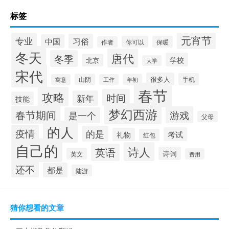
标签
元宵节
专业
习俗
中国
你可以
保暖
作者
冬天
唐代
冬季
学校
北京
大学
宋代
很多人
手机
山阴
年初
寓意
工作
春节
攻略
时间
新年
技能
梦幻西游
春节期间
游戏
是一个
父母
的人
疫情
的是
考试
礼物
红包
自己的
诗人
英语
诗词
英文
费用
还不
都是
陆游
猜你想看的文章