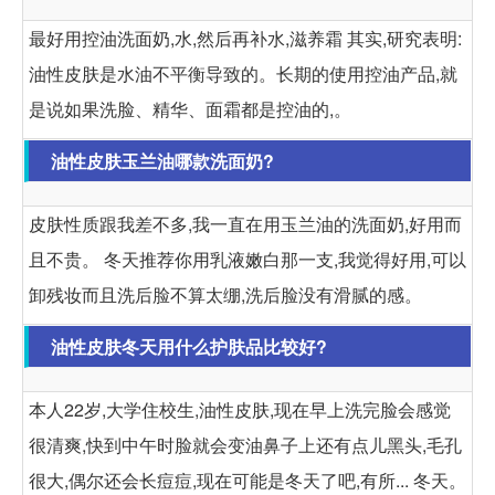
最好用控油洗面奶,水,然后再补水,滋养霜 其实,研究表明:
油性皮肤是水油不平衡导致的。长期的使用控油产品,就
是说如果洗脸、精华、面霜都是控油的,。
油性皮肤玉兰油哪款洗面奶?
皮肤性质跟我差不多,我一直在用玉兰油的洗面奶,好用而
且不贵。 冬天推荐你用乳液嫩白那一支,我觉得好用,可以
卸残妆而且洗后脸不算太绷,洗后脸没有滑腻的感。
油性皮肤冬天用什么护肤品比较好?
本人22岁,大学住校生,油性皮肤,现在早上洗完脸会感觉
很清爽,快到中午时脸就会变油鼻子上还有点儿黑头,毛孔
很大,偶尔还会长痘痘,现在可能是冬天了吧,有所... 冬天。