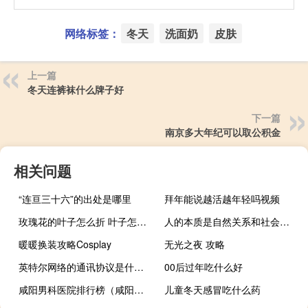
网络标签：
冬天
洗面奶
皮肤
上一篇
冬天连裤袜什么牌子好
下一篇
南京多大年纪可以取公积金
相关问题
“连亘三十六”的出处是哪里
拜年能说越活越年轻吗视频
玫瑰花的叶子怎么折 叶子怎么折
人的本质是自然关系和社会关系的总和
暖暖换装攻略Cosplay
无光之夜 攻略
英特尔网络的通讯协议是什么（英特尔高管表示 网络存储和服务器架构正在发展）
00后过年吃什么好
咸阳男科医院排行榜（咸阳男科医院）
儿童冬天感冒吃什么药