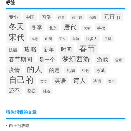
标签
元宵节
专业
习俗
中国
你可以
保暖
作者
冬天
唐代
冬季
学校
北京
大学
宋代
很多人
手机
山阴
年初
寓意
工作
春节
攻略
时间
新年
技能
梦幻西游
春节期间
游戏
是一个
父母
的人
疫情
的是
考试
礼物
红包
自己的
诗人
英语
诗词
英文
费用
还不
都是
陆游
猜你想看的文章
白王冠攻略