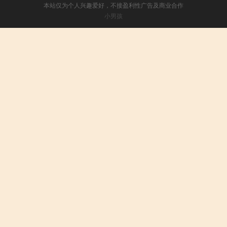
本站仅为个人兴趣爱好，不接盈利性广告及商业合作
小男孩