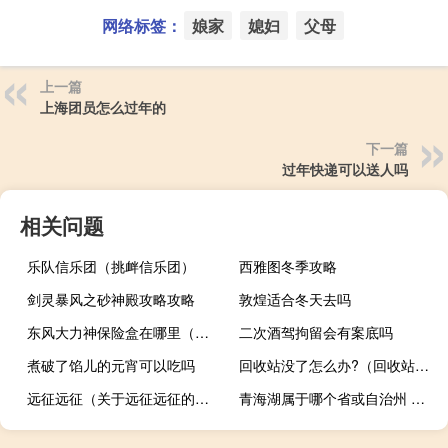
网络标签：
娘家
媳妇
父母
上一篇
上海团员怎么过年的
下一篇
过年快递可以送人吗
相关问题
乐队信乐团（挑衅信乐团）
西雅图冬季攻略
剑灵暴风之砂神殿攻略攻略
敦煌适合冬天去吗
东风大力神保险盒在哪里（东风大力神）
二次酒驾拘留会有案底吗
煮破了馅儿的元宵可以吃吗
回收站没了怎么办?（回收站没了怎么办）
远征远征（关于远征远征的介绍）
青海湖属于哪个省或自治州 青海湖属于哪个省