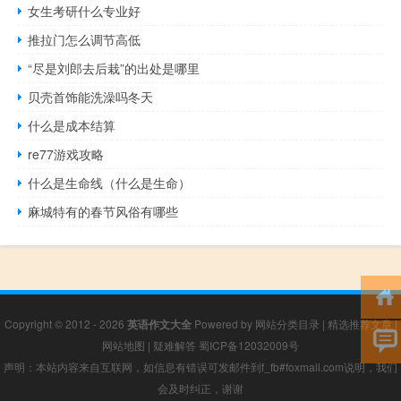
女生考研什么专业好
推拉门怎么调节高低
“尽是刘郎去后栽”的出处是哪里
贝壳首饰能洗澡吗冬天
什么是成本结算
re77游戏攻略
什么是生命线（什么是生命）
麻城特有的春节风俗有哪些
Copyright © 2012 - 2026
英语作文大全
Powered by
网站分类目录
|
精选推荐文章
|
网站地图
|
疑难解答
蜀ICP备12032009号
声明：本站内容来自互联网，如信息有错误可发邮件到f_fb#foxmail.com说明，我们
会及时纠正，谢谢