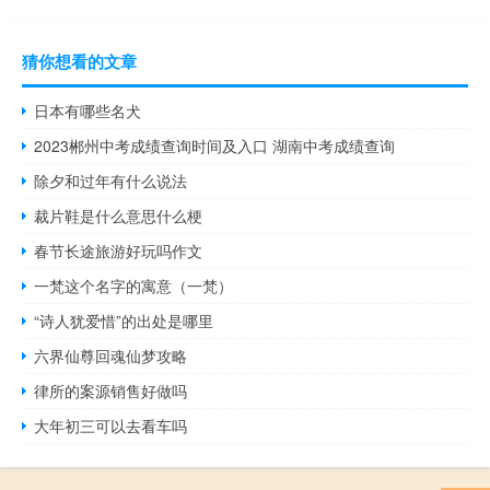
猜你想看的文章
日本有哪些名犬
2023郴州中考成绩查询时间及入口 湖南中考成绩查询
除夕和过年有什么说法
裁片鞋是什么意思什么梗
春节长途旅游好玩吗作文
一梵这个名字的寓意（一梵）
“诗人犹爱惜”的出处是哪里
六界仙尊回魂仙梦攻略
律所的案源销售好做吗
大年初三可以去看车吗