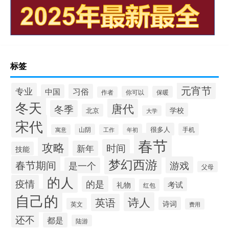
标签
元宵节
专业
习俗
中国
你可以
保暖
作者
冬天
唐代
冬季
学校
北京
大学
宋代
很多人
手机
山阴
年初
寓意
工作
春节
攻略
时间
新年
技能
梦幻西游
春节期间
游戏
是一个
父母
的人
疫情
的是
考试
礼物
红包
自己的
诗人
英语
诗词
英文
费用
还不
都是
陆游